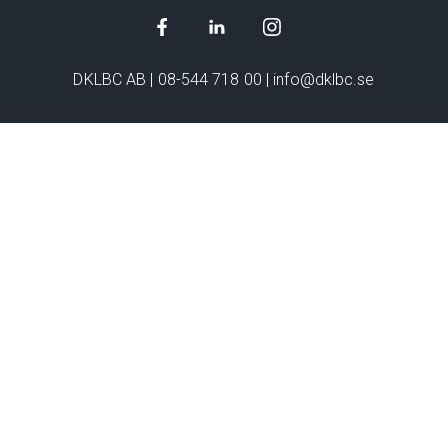
LOGGA IN
CERTIFIKAT
ALLMÄNNA VILLKOR
INTEGRITETSPOLICY
DKLBC AB |
08-544 718 00
|
info@dklbc.se