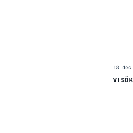
18 dec
VI SÖ
18 dec
ÖPPET