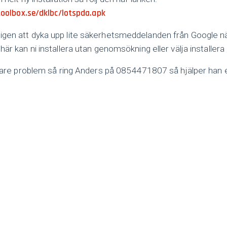
stoolbox.se/dklbc/lotspda.apk
gen att dyka upp lite säkerhetsmeddelanden från Google nä
är kan ni installera utan genomsökning eller välja installera
ligare problem så ring Anders på 0854471807 så hjälper han