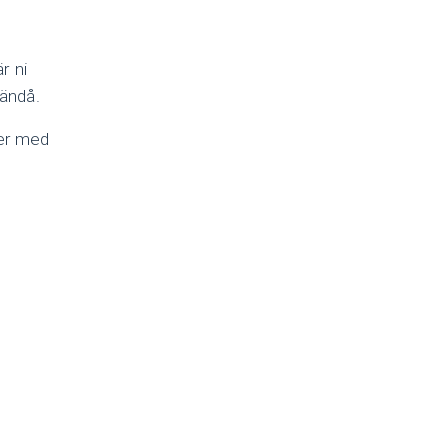
r ni
 ändå.
 er med