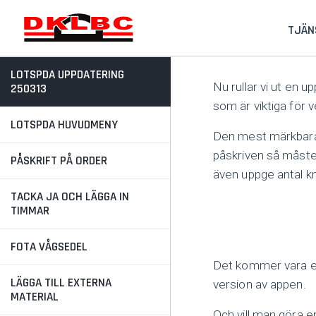
TJÄN
LOTSPDA UPPDATERING
Nu rullar vi ut en 
250313
som är viktiga för
LOTSPDA HUVUDMENY
Den mest märkbara f
påskriven så måste
PÅSKRIFT PÅ ORDER
även uppge antal km
TACKA JA OCH LÄGGA IN
TIMMAR
FOTA VÅGSEDEL
Det kommer vara en
LÄGGA TILL EXTERNA
version av appen.
MATERIAL
Och vill man göra en