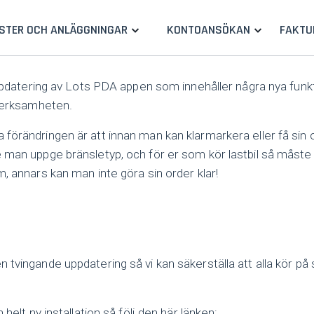
STER OCH ANLÄGGNINGAR
KONTOANSÖKAN
FAKTU
uppdatering av Lots PDA appen som innehåller några nya funk
 verksamheten.
örändringen är att innan man kan klarmarkera eller få sin 
 man uppge bränsletyp, och för er som kör lastbil så måst
, annars kan man inte göra sin order klar!
 tvingande uppdatering så vi kan säkerställa att alla kör p
 helt ny installation så följ den här länken: