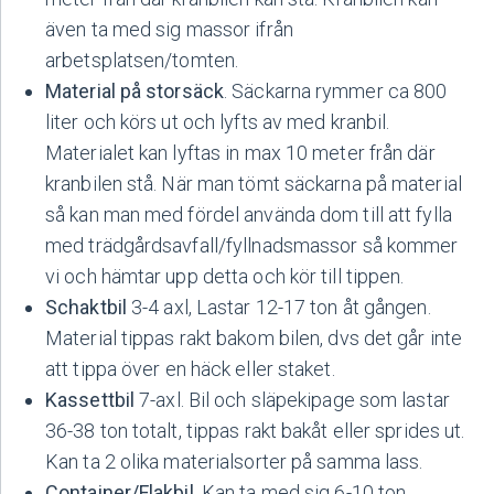
även ta med sig massor ifrån
arbetsplatsen/tomten.
Material på storsäck
. Säckarna rymmer ca 800
liter och körs ut och lyfts av med kranbil.
Materialet kan lyftas in max 10 meter från där
kranbilen stå. När man tömt säckarna på material
så kan man med fördel använda dom till att fylla
med trädgårdsavfall/fyllnadsmassor så kommer
vi och hämtar upp detta och kör till tippen.
Schaktbil
3-4 axl, Lastar 12-17 ton åt gången.
Material tippas rakt bakom bilen, dvs det går inte
att tippa över en häck eller staket.
Kassettbil
7-axl. Bil och släpekipage som lastar
36-38 ton totalt, tippas rakt bakåt eller sprides ut.
Kan ta 2 olika materialsorter på samma lass.
Container/Flakbil
. Kan ta med sig 6-10 ton